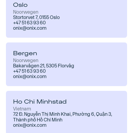
Oslo
Noorwegen
Stortorvet 7, 0155 Oslo
+47 51 63 93 60
onix@onix.com
Bergen
Noorwegen
Bakarvågen 21, 5305 Florvåg
+47 51 63 93 60
onix@onix.com
Ho Chi Minhstad
Vietnam
72 Đ. Nguyễn Thị Minh Khai, Phường 6, Quận 3,
Thành phố Hồ Chí Minh
onix@onix.com