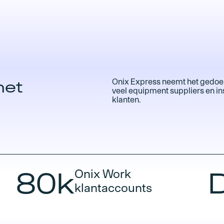
met
Onix Express neemt het gedoe 
veel equipment suppliers en ins
klanten.
80k
Onix Work
klantaccounts