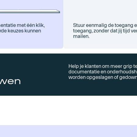
Stuur eenmalig de toegang en
entatie met één klik,
toegang, zonder dat jij tijd 
wde keuzes kunnen
mailen.
Help je klanten om meer grip t
documentatie en onderhoudsh
worden opgeslagen of gedownl
uwen