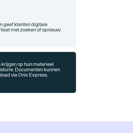
 geef klanten digitale
verliest met zoeken of opnieuw
e krijgen op hun materieel
istorie. Documenten kunnen
oad via Onix Express.