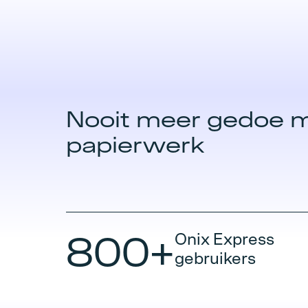
Nooit meer gedoe 
papierwerk
800+
Onix Express
gebruikers