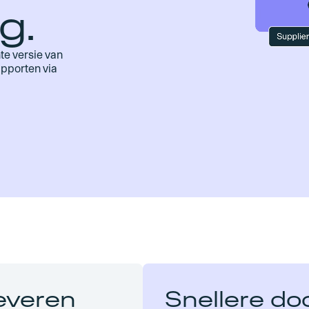
g.
te versie van
apporten via
leveren
Snellere doo