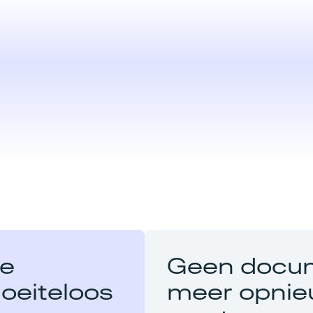
le
Geen docu
oeiteloos
meer opni