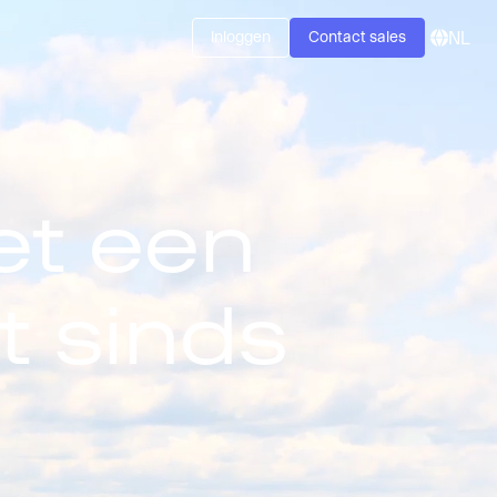
Inloggen
Contact sales
NL
t een
t sinds