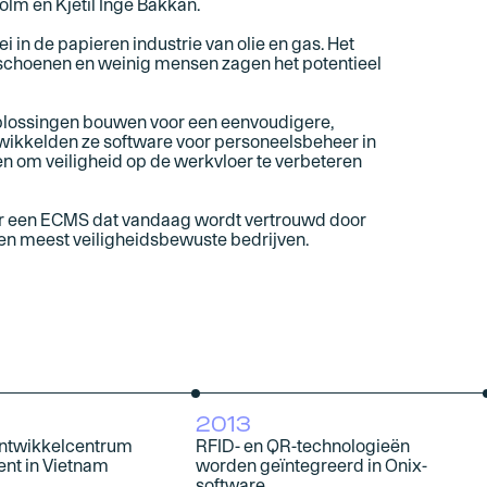
m en Kjetil Inge Bakkan.
ei in de papieren industrie van olie en gas. Het
erschoenen en weinig mensen zagen het potentieel
 oplossingen bouwen voor een eenvoudigere,
twikkelden ze software voor personeelsbeheer in
en om veiligheid op de werkvloer te verbeteren
r een ECMS dat vandaag wordt vertrouwd door
 en meest veiligheidsbewuste bedrijven.
2013
ontwikkelcentrum
RFID- en QR-technologieën
ent in Vietnam
worden geïntegreerd in Onix-
software