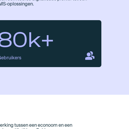
CMS-oplossingen.
80k+
Gebruikers
werking tussen een econoom en een