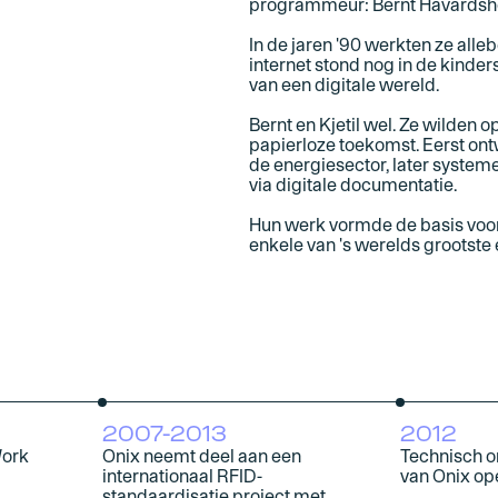
programmeur: Bernt Håvardshol
In de jaren '90 werkten ze alleb
internet stond nog in de kind
van een digitale wereld.
Bernt en Kjetil wel. Ze wilden
papierloze toekomst. Eerst on
de energiesector, later system
via digitale documentatie.
Hun werk vormde de basis voo
enkele van 's werelds grootste
2007-2013
2012
Work
Onix neemt deel aan een
Technisch 
internationaal RFID-
van Onix op
standaardisatie project met