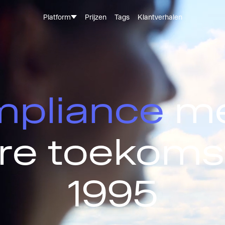
Platform
Prijzen
Tags
Klantverhalen
pliance
me
ere toekoms
1995