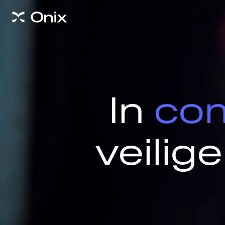
In
com
veilig