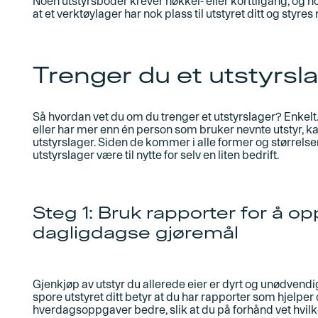
Noen utstyrsboder krever nøkkel- eller korttilgang, og noe
at et verktøylager har nok plass til utstyret ditt og styr
Trenger du et utstyrsl
Så hvordan vet du om du trenger et utstyrslager? Enkelt. 
eller har mer enn én person som bruker nevnte utstyr, kan
utstyrslager. Siden de kommer i alle former og størrelser
utstyrslager være til nytte for selv en liten bedrift.
Steg 1: Bruk rapporter for å opp
dagligdagse gjøremål
Gjenkjøp av utstyr du allerede eier er dyrt og unødvendig
spore utstyret ditt betyr at du har rapporter som hjelp
hverdagsoppgaver bedre, slik at du på forhånd vet hvilket