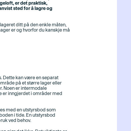
eloft, er det praktisk,
nvist sted for å lagre og
ageret ditt på den enkle måten,
slager er og hvorfor du kanskje må
s. Dette kan være en separat
område på et større lager eller
er. Noen er intermodale
re er inngjerdet i områder med
nnes med en utstyrsbod som
boden i tide. En utstyrsbod
 bruk ved behov.