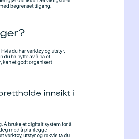
n gjør det ikke. Det viktigste er
es med begrenset tilgang.
ager?
Hvis du har verktøy og utstyr,
 du ha nytte av å ha et
, kan et godt organisert
rettholde innsikt i
. Å bruke et digitalt system for å
er deg med å planlegge
 verktøy, utstyr og rekvisita du