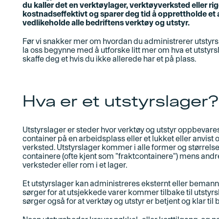
du kaller det en verktøylager, verktøyverksted eller rigg
kostnadseffektivt og sparer deg tid å opprettholde et a
vedlikeholde alle bedriftens verktøy og utstyr.
Før vi snakker mer om hvordan du administrerer utstyrsl
la oss begynne med å utforske litt mer om hva et utstyr
skaffe deg et hvis du ikke allerede har et på plass.
Hva er et utstyrslager?
Utstyrslager er steder hvor verktøy og utstyr oppbevare
container på en arbeidsplass eller et lukket eller anvist 
verksted. Utstyrslager kommer i alle former og størrels
containere (ofte kjent som "fraktcontainere") mens and
verksteder eller rom i et lager.
Et utstyrslager kan administreres eksternt eller bema
sørger for at utsjekkede varer kommer tilbake til utstyrs
sørger også for at verktøy og utstyr er betjent og klar til