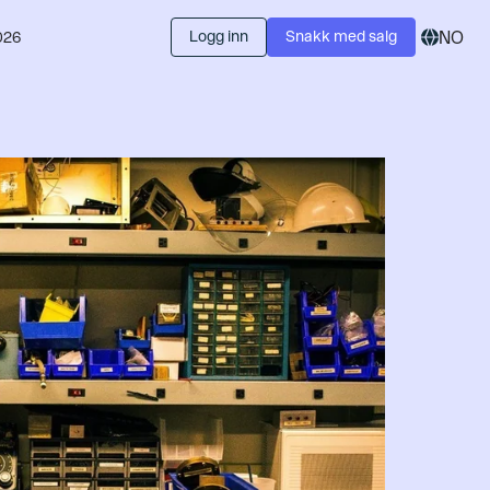
Logg inn
Snakk med salg
NO
026