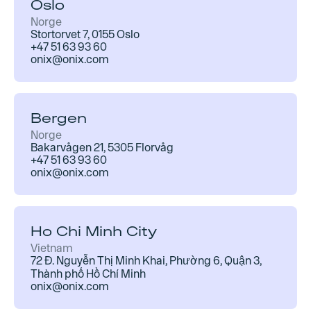
Oslo
Norge
Stortorvet 7, 0155 Oslo
+47 51 63 93 60
onix@onix.com
Bergen
Norge
Bakarvågen 21, 5305 Florvåg
+47 51 63 93 60
onix@onix.com
Ho Chi Minh City
Vietnam
72 Đ. Nguyễn Thị Minh Khai, Phường 6, Quận 3,
Thành phố Hồ Chí Minh
onix@onix.com