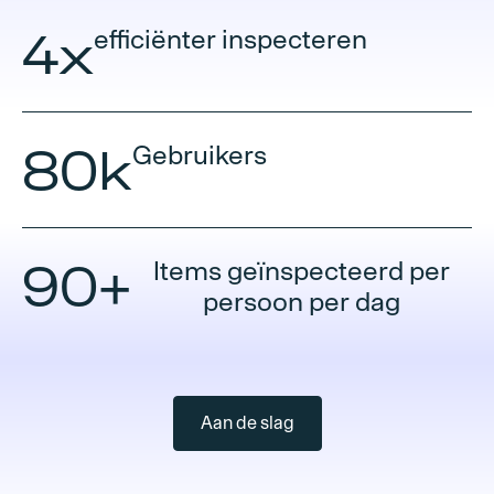
4x
efficiënter inspecteren
80k
Gebruikers
90+
Items geïnspecteerd per
persoon per dag
Aan de slag