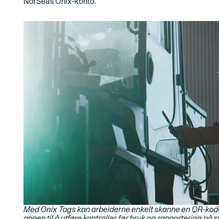
NorSeas Onix-konto
.
Med Onix Tags kan arbeiderne enkelt skanne en QR-kod
appen til å utføre kontroller før bruk og rapportering på s