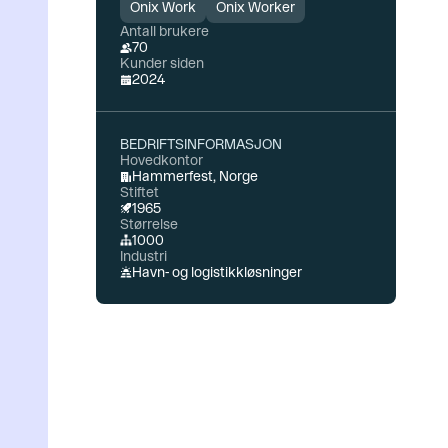
Onix Work
Onix Worker
Antall brukere
70
Kunder siden
2024
BEDRIFTSINFORMASJON
Hovedkontor
Hammerfest, Norge
Stiftet
1965
Størrelse
1000
Industri
Havn- og logistikkløsninger