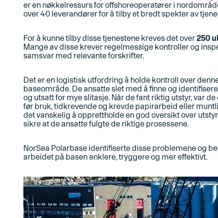
er en nøkkelressurs for offshoreoperatører i nordom
over 40 leverandører for å tilby et bredt spekter av tjene
For å kunne tilby disse tjenestene kreves
det
over
250 ul
Mange av disse krever regelmessige kontroller og inspeks
samsvar med relevante forskrifter.
Det er en logistisk utfordring å holde kontroll over den
baseområde. De ansatte slet med å finne og identifisere 
og utsatt for mye slitasje. Når de fant riktig utstyr, va
før bruk, tidkrevende og krevde papirarbeid eller muntli
det vanskelig å opprettholde en god oversikt over utsty
sikre at de ansatte fulgte de riktige prosessene
.
NorSea Polarbase identifiserte disse problemene og beg
arbeidet på basen enklere, tryggere og mer effektivt.