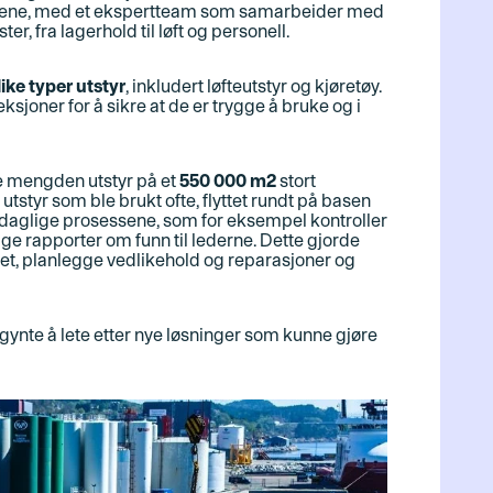
rådene, med et ekspertteam som samarbeider med
ster
,
fra lagerhold til løft og personell.
ike typer utstyr
, inkludert løfteutstyr og kjøretøy.
joner for å sikre at de er trygge å bruke og i
ne mengden utstyr på et
550 000 m2
stort
utstyr som ble brukt ofte, flyttet rundt på basen
r de daglige prosessene, som for eksempel kontroller
ge rapporter om funn til lederne. Dette gjorde
ret, planlegge vedlikehold og reparasjoner og
ynte å lete etter nye løsninger som kunne gjøre