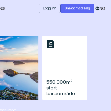
Logg inn
Snakk med salg
NO
026
550 000m²
stort
baseområde
yper utstyr