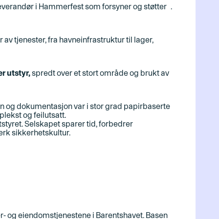
everandør i Hammerfest som forsyner og støtter
.
 av tjenester, fra havneinfrastruktur til lager,
r utstyr,
spredt over et stort område og brukt av
nn og dokumentasjon var i stor grad papirbaserte
lekst og feilutsatt.
tstyret.
Selskapet sparer tid, forbedrer
erk sikkerhetskultur.
er- og eiendomstjenestene i Barentshavet. Basen