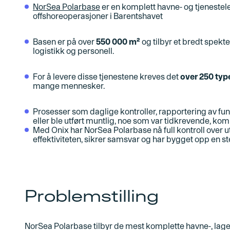
NorSea Polarbase
er en komplett havne- og tjenestel
offshoreoperasjoner i Barentshavet
Basen er på over
550 000 m²
og tilbyr et bredt spekter
logistikk og personell.
For å levere disse tjenestene kreves det
over 250 type
mange mennesker.
Prosesser som daglige kontroller, rapportering av fu
eller ble utført muntlig, noe som var tidkrevende, komp
Med Onix har NorSea Polarbase nå full kontroll over u
effektiviteten, sikrer samsvar og har bygget opp en st
Problemstilling
NorSea Polarbase tilbyr de mest komplette havne-, lag