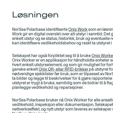
Løsningen
NorSea Polarbase identifiserte
Onix Work
som en løsnin
Work gir en digital oversikt over alt utstyr i sanntid. Det
enkelt utstyr og se status, historikk, bruk og eventuelle 
kan identifisere vedlikeholdsbehov og raskt ta utstyret i
Selskapet har også forpliktet seg til å bruke
Onix Worke
Onix Worker er en applikasjon for håndholdte enheter som
hvert enkelt utstyrselement, og som gir mulighet for f
ganske enkelt
Onix QR- eller RFID-brikker
på utstyret fo
nødvendige sjekklister før bruk, som er tilpasset av N
ta bilder og legge til beskrivelser for å gjøre rapportene
utstyret er trygt å bruke, samtidig som de bidrar til å
planlegge vedlikehold og reparasjoner
.
NorSea Polarbase bruker nå Onix Worker for alle ansatt
vedlikehold, inspeksjon eller dokumentasjon. Selskapet
nettverkseffekt, og nytt utstyr som leveres av selskaper