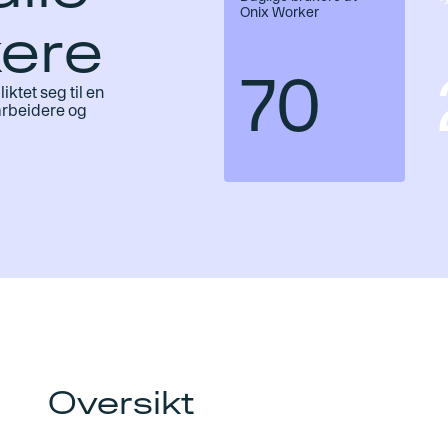
Onix Worker
kere
70
ktet seg til en
 arbeidere og
Oversikt