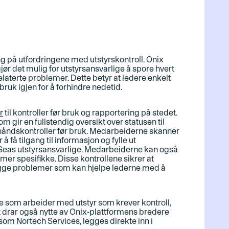
g på utfordringene med utstyrskontroll. Onix
 gjør det mulig for utstyrsansvarlige å spore hvert
relaterte problemer. Dette betyr at ledere enkelt
 bruk igjen for å forhindre nedetid
.
r
til kontroller før bruk og rapportering på stedet.
 gir en fullstendig oversikt over statusen til
orhåndskontroller før bruk. Medarbeiderne skanner
r å få tilgang til informasjon og
fylle ut
orSeas utstyrsansvarlige. Medarbeiderne kan også
 mer spesifikke. Disse kontrollene sikrer at
 flagge problemer som kan hjelpe lederne med å
e som arbeider med utstyr som krever kontroll,
 drar også nytte av Onix-plattformens bredere
 som Nortech Services, legges direkte inn i