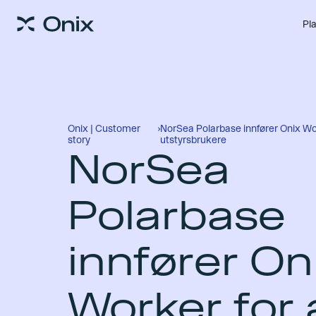
Pl
Onix | Customer
›
NorSea Polarbase innfører Onix Wor
story
utstyrsbrukere
NorSea
Polarbase
innfører On
Worker for 