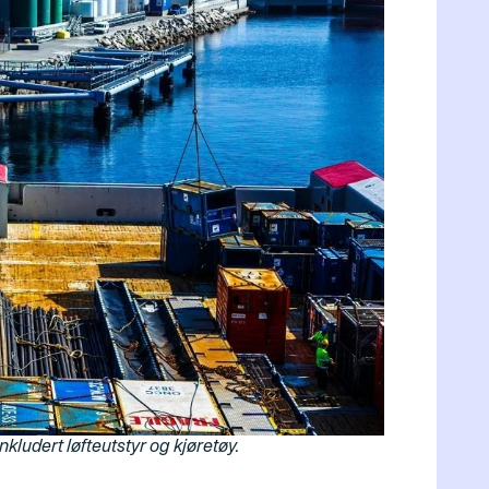
inkludert løfteutstyr og kjøretøy.