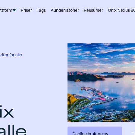
attform
Priser
Tags
Kundehistorier
Ressurser
Onix Nexus 2
ker for alle
ix
alle
Daglige brukere av
T