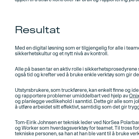
Resultat
Med en digital løsning som er tilgjengelig for alle i tea
sikkerhetskultur og et nytt nivå av kontroll
.
Alle på basen tar en aktiv rolle i sikkerhetsprosedyrene
også tid og krefter ved å bruke enkle verktøy som gir dem 
Utstyrsbrukere, som truckførere, kan enkelt finne og ident
og rapportere problemer umiddelbart ved hjelp av
Onix
og planlegge vedlikehold i sanntid. Dette gir alle som 
å utføre arbeidet sitt effektivt, samtidig som det gir tr
Tom-Eirik Johnsen er teknisk leder ved NorSea Polarbas
og Worker som hverdagsverktøy for teamet. Til tross fo
tekniske personen, sa han at han ble vant til å bruke ver