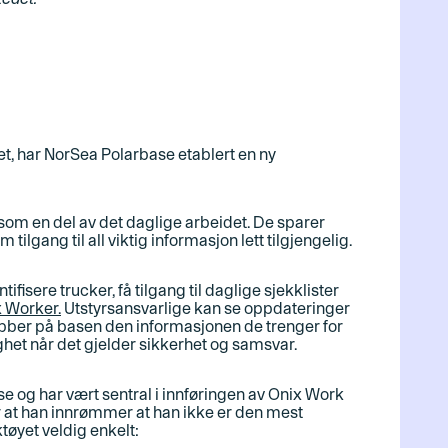
met, har NorSea Polarbase etablert en ny
 som en del av det daglige arbeidet. De sparer
tilgang til all viktig informasjon lett tilgjengelig
.
ifisere trucker, få tilgang til daglige sjekklister
 Worker.
Utstyrsansvarlige kan se oppdateringer
jobber på basen den informasjonen de trenger for
ygghet når det gjelder sikkerhet og samsvar
.
e og har vært sentral i innføringen av Onix Work
r at han innrømmer at han ikke er den mest
ktøyet veldig enkelt
: