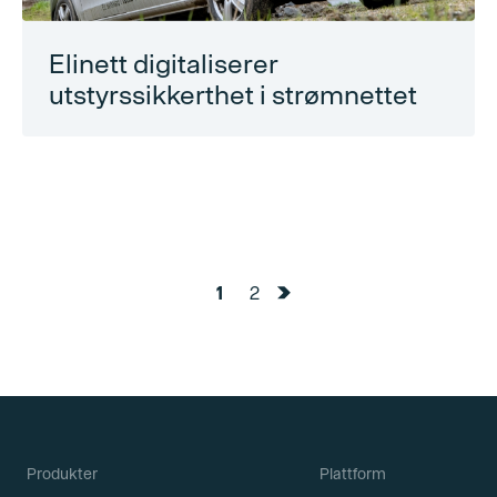
Elinett digitaliserer
utstyrssikkerthet i strømnettet
1
2
Produkter
Plattform