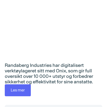
digitaliserer
verktøylageret sitt
med Tool Store
Randaberg Industries har digitalisert
verktøylageret sitt med Onix, som gir full
oversikt over 10 000+ utstyr og forbedrer
sikkerhet og effektivitet for sine anstatte.
Les mer